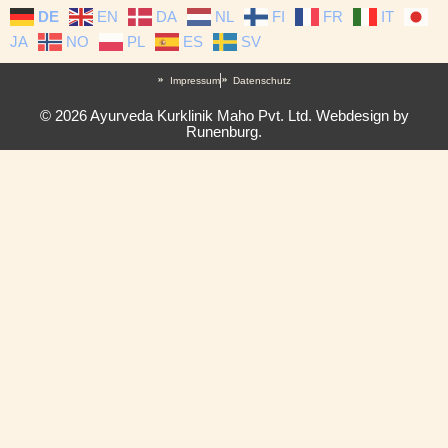
DE
EN
DA
NL
FI
FR
IT
JA
NO
PL
ES
SV
Impressum
Datenschutz
© 2026 Ayurveda Kurklinik Maho Pvt. Ltd. Webdesign by
Runenburg.