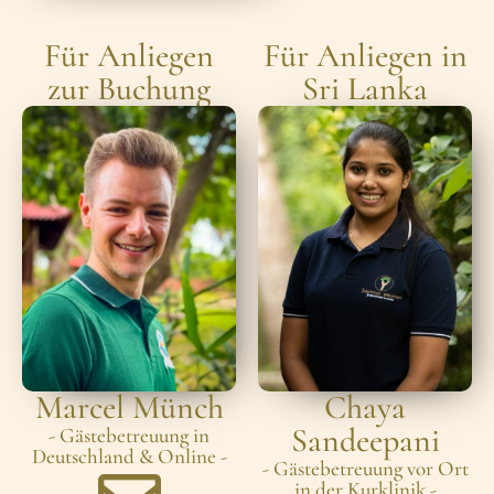
Für Anliegen
Für Anliegen in
zur Buchung
Sri Lanka
Marcel Münch
Chaya
Sandeepani
- Gästebetreuung in
Deutschland & Online -
- Gästebetreuung vor Ort
in der Kurklinik -