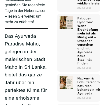
wirklich leisten 
genießen Sie regenfreie
24. Juli 2026
Tage in der Nebensaison
– lesen Sie weiter, um
Fatigue-
mehr zu erfahren!
Syndrom:
Wenn
Erschöpfung
mehr ist als
Das Ayurveda
Müdigkeit –
Ursachen
Paradise Maho,
verstehen
und mit
gelegen in der
Ayurveda
neue
malerischen Stadt
Stabilität
finden
Maho in Sri Lanka,
24. Juli 2026
bietet das ganze
Nacken- &
Jahr über ein
Schulterschmerz
natürlich
perfektes Klima für
behandeln mit
Ayurveda
eine erholsame
24. Juli 2026