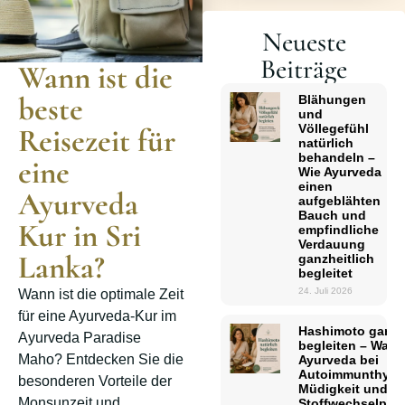
Neueste
Beiträge
Wann ist die
beste
Blähungen
und
Völlegefühl
Reisezeit für
natürlich
behandeln –
eine
Wie Ayurveda
einen
Ayurveda
aufgeblähten
Bauch und
Kur in Sri
empfindliche
Verdauung
Lanka?
ganzheitlich
begleitet
24. Juli 2026
Wann ist die optimale Zeit
für eine Ayurveda-Kur im
Hashimoto ganzhe
Ayurveda Paradise
begleiten – Was
Maho? Entdecken Sie die
Ayurveda bei
Autoimmunthyreoi
besonderen Vorteile der
Müdigkeit und
Monsunzeit und
Stoffwechselpro