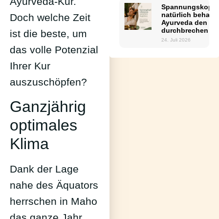
Ayurveda-Kur.
Spannungskopfs
natürlich behand
Doch welche Zeit
Ayurveda den Teu
durchbrechen k
ist die beste, um
24. Juli 2026
das volle Potenzial
Ihrer Kur
auszuschöpfen?
Ganzjährig
optimales
Klima
Dank der Lage
nahe des Äquators
herrschen in Maho
das ganze Jahr