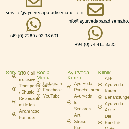
service@ayurvedaparadisemaho.com
info@ayurvedaparadisemaho
+49 (0) 2269 / 92 98 601
+94 (0) 74 411 8325
Services
Social
Ayurveda
Klinik
130 € all
Media
Kuren
Alle
inclusive
Instagram
Ayurveda
Ayurveda
Transportservice
Facebook
Panchakarma
Kuren
/ Shuttle
YouTube
Ayurveda
Behandlung
Reisedaten
für
Ayurveda
mitteilen
Senioren
Ärzte
Anamnese
Anti
Die
Formular
Stress
Kurklinik
Kur
Maho