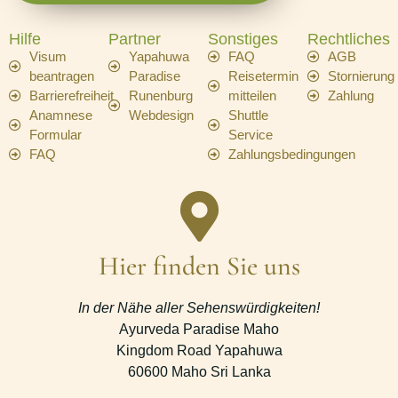
Hilfe
Partner
Sonstiges
Rechtliches
Visum
Yapahuwa
FAQ
AGB
beantragen
Paradise
Reisetermin
Stornierung
Barrierefreiheit
Runenburg
mitteilen
Zahlung
Anamnese
Webdesign
Shuttle
Formular
Service
FAQ
Zahlungsbedingungen
Hier finden Sie uns
In der Nähe aller Sehenswürdigkeiten!
Ayurveda Paradise Maho
Kingdom Road Yapahuwa
60600 Maho Sri Lanka