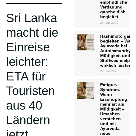
empfindliche
Verdauung
ganzheitlich
Sri Lanka
begleitet
24. Juli 2026
macht die
Hashimoto ganzhe
begleiten – Was
Einreise
Ayurveda bei
Autoimmunthyreoi
Müdigkeit und
leichter:
Stoffwechselpro
wirklich leisten 
24. Juli 2026
ETA für
Fatigue-
Touristen
Syndrom:
Wenn
Erschöpfung
aus 40
mehr ist als
Müdigkeit –
Ursachen
Ländern
verstehen
und mit
Ayurveda
jetzt
neue