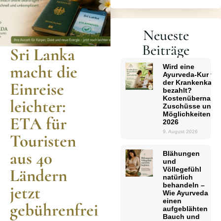
Neueste
Beiträge
Sri Lanka
macht die
Wird eine
Ayurveda-Kur vo
der Krankenkass
Einreise
bezahlt?
Kostenübernahm
leichter:
Zuschüsse und
Möglichkeiten
ETA für
2026
9. August 2026
Touristen
aus 40
Blähungen
und
Völlegefühl
Ländern
natürlich
behandeln –
jetzt
Wie Ayurveda
einen
gebührenfrei
aufgeblähten
Bauch und