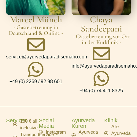
Marcel Münch
Chaya
Sandeepani
- Gästebetreuung in
Deutschland & Online -
- Gästebetreuung vor Ort
in der Kurklinik -
service@ayurvedaparadisemaho.com
info@ayurvedaparadisemaho
+49 (0) 2269 / 92 98 601
+94 (0) 74 411 8325
Services
Social
Ayurveda
Klinik
130 € all
Media
Kuren
Alle
inclusive
Instagram
Ayurveda
Ayurveda
Transportservice