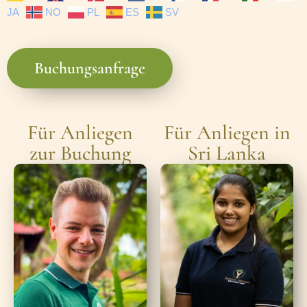
JA
NO
PL
ES
SV
Buchungsanfrage
Für Anliegen
Für Anliegen in
zur Buchung
Sri Lanka