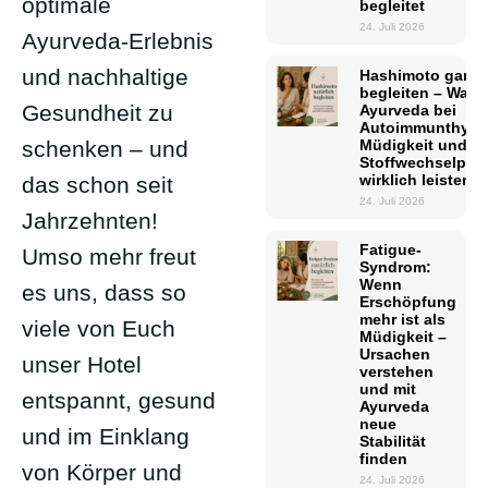
optimale
begleitet
24. Juli 2026
Ayurveda-Erlebnis
und nachhaltige
Hashimoto ganzhe
begleiten – Was
Gesundheit zu
Ayurveda bei
Autoimmunthyreoi
Müdigkeit und
schenken – und
Stoffwechselpro
wirklich leisten 
das schon seit
24. Juli 2026
Jahrzehnten!
Fatigue-
Umso mehr freut
Syndrom:
Wenn
es uns, dass so
Erschöpfung
mehr ist als
viele von Euch
Müdigkeit –
Ursachen
unser Hotel
verstehen
und mit
entspannt, gesund
Ayurveda
neue
und im Einklang
Stabilität
finden
von Körper und
24. Juli 2026