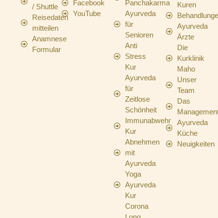
Facebook
Panchakarma
Kuren
/ Shuttle
YouTube
Ayurveda
Behandlung
Reisedaten
für
Ayurveda
mitteilen
Senioren
Ärzte
Anamnese
Anti
Die
Formular
Stress
Kurklinik
Kur
Maho
Ayurveda
Unser
für
Team
Zeitlose
Das
Schönheit
Managemen
Immunabwehr
Ayurveda
Kur
Küche
Abnehmen
Neuigkeiten
mit
Ayurveda
Yoga
Ayurveda
Kur
Corona
Long