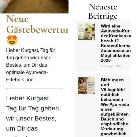
Neueste
Beiträge
Neue
Gästebewertung
Wird eine
Ayurveda-Kur vo
der Krankenkass
bezahlt?
Kostenübernahm
Lieber Kurgast, Tag für
Zuschüsse und
Möglichkeiten
Tag geben wir unser
2026
Bestes, um Dir das
9. August 2026
optimale Ayurveda-
Erlebnis und...
Blähungen
und
Völlegefühl
natürlich
Lieber Kurgast,
behandeln –
Wie Ayurveda
Tag für Tag geben
einen
aufgeblähten
wir unser Bestes,
Bauch und
empfindliche
um Dir das
Verdauung
ganzheitlich