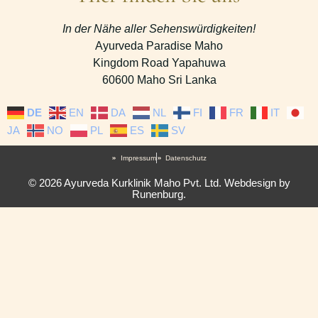
In der Nähe aller Sehenswürdigkeiten!
Ayurveda Paradise Maho
Kingdom Road Yapahuwa
60600 Maho Sri Lanka
DE
EN
DA
NL
FI
FR
IT
JA
NO
PL
ES
SV
Impressum
Datenschutz
© 2026 Ayurveda Kurklinik Maho Pvt. Ltd. Webdesign by
Runenburg.