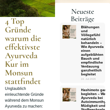
Neueste
Beiträge
4 Top
Gründe
Blähungen
und
Völlegefühl
warum die
natürlich
behandeln –
effektivste
Wie Ayurveda
einen
Ayurveda
aufgeblähten
Bauch und
Kur im
empfindliche
Verdauung
Monsun
ganzheitlich
begleitet
stattfindet
24. Juli 2026
Unglaublich
Hashimoto ganzhe
begleiten – Was
einleuchtende Gründe
Ayurveda bei
während dem Monsun
Autoimmunthyreoi
Müdigkeit und
Ayurveda zu machen:
Stoffwechselpro