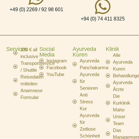
+49 (0) 2269 / 92 98 601
+94 (0) 74 411 8325
Services
Social
Ayurveda
Klinik
130 € all
Media
Kuren
Alle
inclusive
Instagram
Ayurveda
Ayurveda
Transportservice
Facebook
Panchakarma
Kuren
/ Shuttle
YouTube
Ayurveda
Behandlung
Reisedaten
für
Ayurveda
mitteilen
Senioren
Ärzte
Anamnese
Anti
Die
Formular
Stress
Kurklinik
Kur
Maho
Ayurveda
Unser
für
Team
Zeitlose
Das
Schönheit
Managemen