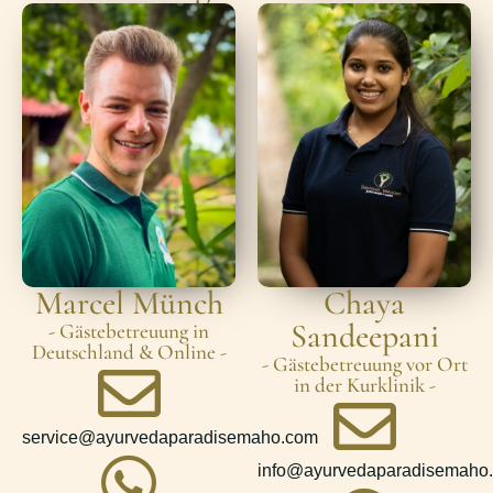
Marcel Münch
Chaya
Sandeepani
- Gästebetreuung in
Deutschland & Online -
- Gästebetreuung vor Ort
in der Kurklinik -
service@ayurvedaparadisemaho.com
info@ayurvedaparadisemaho