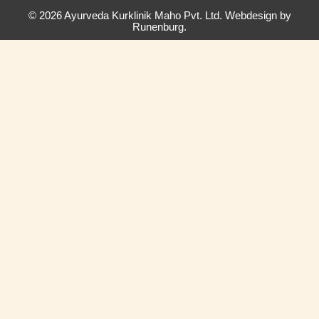
© 2026 Ayurveda Kurklinik Maho Pvt. Ltd. Webdesign by
Runenburg.