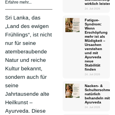
Erfahre mehr...
wirklich leisten 
24. Juli 2026
Sri Lanka, das
Fatigue-
Syndrom:
„Land des ewigen
Wenn
Erschöpfung
Frühlings“, ist nicht
mehr ist als
Müdigkeit –
nur für seine
Ursachen
verstehen
atemberaubende
und mit
Ayurveda
Natur und reiche
neue
Stabilität
Kultur bekannt,
finden
24. Juli 2026
sondern auch für
seine
Nacken- &
Schulterschmerz
Jahrtausende alte
natürlich
behandeln mit
Heilkunst –
Ayurveda
24. Juli 2026
Ayurveda. Diese