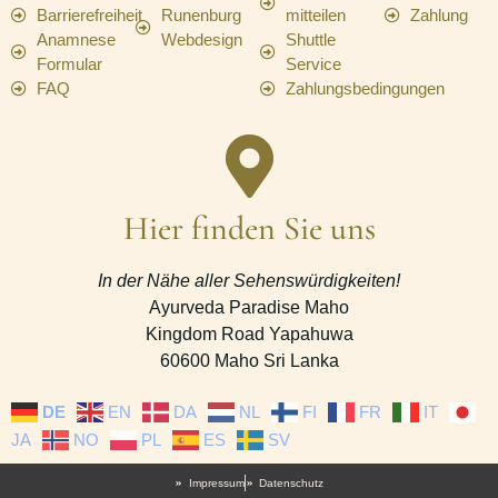
Barrierefreiheit
Runenburg
mitteilen
Zahlung
Anamnese
Webdesign
Shuttle
Formular
Service
FAQ
Zahlungsbedingungen
Hier finden Sie uns
In der Nähe aller Sehenswürdigkeiten!
Ayurveda Paradise Maho
Kingdom Road Yapahuwa
60600 Maho Sri Lanka
DE
EN
DA
NL
FI
FR
IT
JA
NO
PL
ES
SV
Impressum
Datenschutz